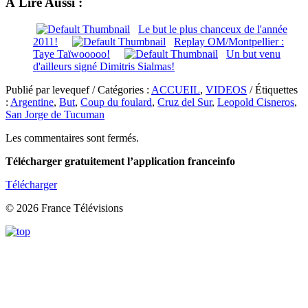
À Lire Aussi :
Le but le plus chanceux de l'année
2011!
Replay OM/Montpellier :
Taye Taïwooooo!
Un but venu
d'ailleurs signé Dimitris Sialmas!
Publié par levequef / Catégories :
ACCUEIL
,
VIDEOS
/ Étiquettes
:
Argentine
,
But
,
Coup du foulard
,
Cruz del Sur
,
Leopold Cisneros
,
San Jorge de Tucuman
Les commentaires sont fermés.
Télécharger gratuitement l’application franceinfo
Télécharger
© 2026 France Télévisions