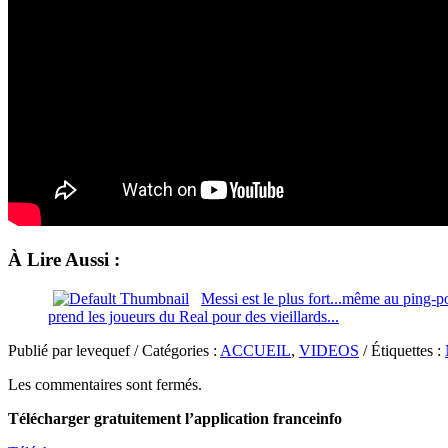
À Lire Aussi :
Messi est le plus fort...même au ping-p
prend les joueurs du Real pour des vieillards...
Publié par levequef / Catégories :
ACCUEIL
,
VIDEOS
/ Étiquettes :
Les commentaires sont fermés.
Télécharger gratuitement l’application franceinfo