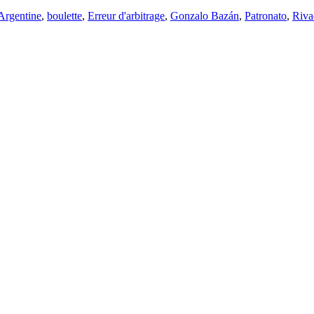
Argentine
,
boulette
,
Erreur d'arbitrage
,
Gonzalo Bazán
,
Patronato
,
Riva