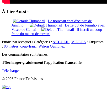
À Lire Aussi :
Le nouveau chef d'oeuvre de
Juninho!
Le 1e but de Juninho avec
Vasco de Gama!
Il inscrit un coup-
franc du milieu de terrain!
Publié par levequef / Catégories :
ACCUEIL
,
VIDEOS
/ Étiquettes
:
80 mètres
,
coup-franc
,
Wilson Quinonez
Les commentaires sont fermés.
Télécharger gratuitement l’application franceinfo
Télécharger
© 2026 France Télévisions