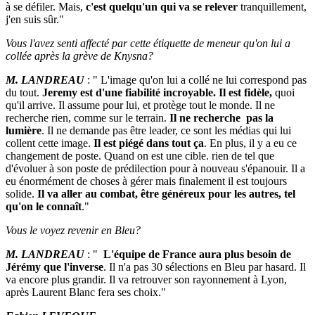
à se défiler. Mais,
c'est quelqu'un qui va se relever
tranquillement,
j'en suis sûr."
Vous l'avez senti affecté par cette étiquette de meneur qu'on lui a
collée après la grève de Knysna?
M. LANDREAU
: " L'image qu'on lui a collé ne lui correspond pas
du tout.
Jeremy est d'une fiabilité incroyable. Il est fidèle,
quoi
qu'il arrive. Il assume pour lui, et protège tout le monde. Il ne
recherche rien, comme sur le terrain.
Il ne recherche pas la
lumière
. Il ne demande pas être leader, ce sont les médias qui lui
collent cette image.
Il est piégé dans tout ça
. En plus, il y a eu ce
changement de poste. Quand on est une cible. rien de tel que
d'évoluer à son poste de prédilection pour à nouveau s'épanouir. Il a
eu énormément de choses à gérer mais finalement il est toujours
solide.
Il va aller au combat, être généreux pour les autres, tel
qu'on le connaît
."
Vous le voyez revenir en Bleu?
M. LANDREAU
: "
L'équipe de France aura plus besoin de
Jérémy que l'inverse
. Il n'a pas 30 sélections en Bleu par hasard. Il
va encore plus grandir. Il va retrouver son rayonnement à Lyon,
après Laurent Blanc fera ses choix."