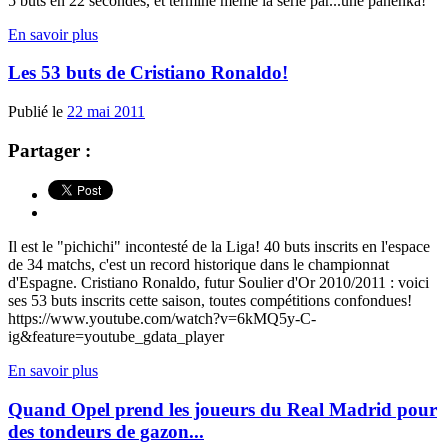
5 buts en 22 secondes, et termine même la série par...une panenka!
En savoir plus
Les 53 buts de Cristiano Ronaldo!
Publié le
22 mai 2011
Partager :
Il est le "pichichi" incontesté de la Liga! 40 buts inscrits en l'espace
de 34 matchs, c'est un record historique dans le championnat
d'Espagne. Cristiano Ronaldo, futur Soulier d'Or 2010/2011 : voici
ses 53 buts inscrits cette saison, toutes compétitions confondues!
https://www.youtube.com/watch?v=6kMQ5y-C-
ig&feature=youtube_gdata_player
En savoir plus
Quand Opel prend les joueurs du Real Madrid pour
des tondeurs de gazon...