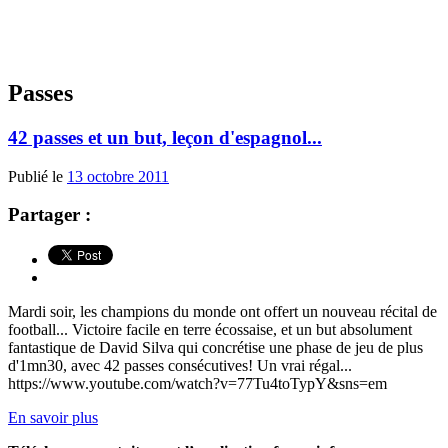
Passes
42 passes et un but, leçon d'espagnol...
Publié le
13 octobre 2011
Partager :
Mardi soir, les champions du monde ont offert un nouveau récital de
football... Victoire facile en terre écossaise, et un but absolument
fantastique de David Silva qui concrétise une phase de jeu de plus
d'1mn30, avec 42 passes consécutives! Un vrai régal...
https://www.youtube.com/watch?v=77Tu4toTypY&sns=em
En savoir plus